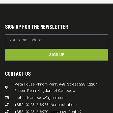
community organizer on a mission to unite
Palestinian and Israeli supporters in a nonviolent
yet powerful movement to save his village from
destruction by Israel’s Separation Barrier.
As we watch BUDRUS, we will also be amazed by the
SIGN UP FOR THE NEWSLETTER
bravery of a female teenager who organizes a
women’s contingent, and manages to unleash a
successful nonviolent movement that is still
gaining ground today.
————————————-
[ភាពយន្តឯកសារ] BUDRUS ដោយលោក Julia Bacha
SIGN UP
(២០០៩) ។
[ថ្ងៃចាក់បញ្ចាំង] ថ្ងៃអង្គារ ទី១៨ ខែមិថុនា ឆ្នាំ ២០២៤ ម៉ោង
៧ ល្ងាច ចូលរួមដោយឥតគិតថ្លៃ។
CONTACT US
[ទីកន្លែង] Meta House
Meta House Phnom Penh, #48, Street 228, 12207
ផ្ទះលេខ ៤៨, ១២២០៧ ផ្លូវ ២២៨, ភ្នំពេញ
https://maps.app.goo.gl/g3p2nKweZt5TMV998
Phnom Penh, Kingdom of Cambodia
[សម្រាប់កម្មវិធីនេះ] ចូលរួមជាមួយពួកយើងនៅថ្ងៃអង្គារនេះ
metaartcambodia@gmail.com
នៅ Meta House ក្នុងការបញ្ចាំងភាពយន្តឯកសារ BUDRUS
។
+855 (0) 23-218987 (Administration)
[អំពីឯកសារ] Julia Bacha គឺជាអ្នកផលិតភាពយន្ត
+855 (0) 23-218970 (Language Center)