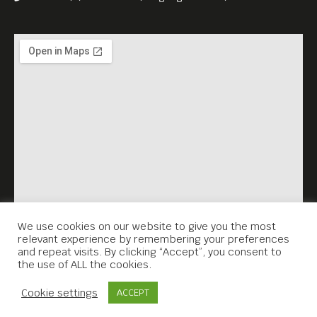
ឯកសារជនជាតិប្រេស៊ីល។ នាងបាននាំយើងទៅកាន់ដំណើរ
ដ៏បំផុសគំនិត ដើម្បីធ្វើជាសាក្សីអំពីអំណាចនៃមនុស្សធ្វើការ
រួមគ្នាបង្កើត នាំមកនូវអោយមានការផ្លាស់ប្តូរ។ នៅក្នុង
ភាពយន្តឯកសារនេះយើងតាមដានរឿងរបស់អ្នក
រៀបចំសហគមន៍ប៉ាឡេស្ទីន ក្នុងបេសកកម្មបង្រួបបង្រួមអ្នក
គាំទ្រប៉ាឡេស្ទីន និងអ៊ីស្រាអែល នៅក្នុងចលនាអហិង្សា ប៉ុន្តែ
មានអំណាច ដើម្បីជួយសង្គ្រោះភូមិរបស់គាត់ពីការបំផ្លិច
បំផ្លាញដោយរបាំងបំបែកខ្លួនរបស់អ៊ីស្រាអែល។
នៅពេលយើងទស្សនា នៅខ្សែភាពយន្តឯកសារ BUDRUS
យើងក៏នឹងភ្ញាក់ផ្អើលផងដែរចំពោះភាពក្លាហានរបស់ក្មេង
ជំទង់ស្រីម្នាក់ដែលរៀបចំកម្មវិធីប្រកួតប្រជែងរបស់ស្ត្រី ហើយ
អាចបញ្ចេញចលនាអហិង្សាដ៏ជោគជ័យដែលនៅតែទទួល
បានសព្វថ្ងៃនេះ។
We use cookies on our website to give you the most
relevant experience by remembering your preferences
and repeat visits. By clicking “Accept”, you consent to
the use of ALL the cookies.
Contact Us
Cookie settings
ACCEPT